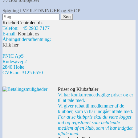
🙂 God fornøjelse!
Søgning i VEJLEDNINGER og SHOP
Søg
efter:
KetcherCentralen.dk
Telefon: +45 2933 7177
E-mail:
Kontakt os
Åbningstider/afhentning:
Klik her
FNIC ApS
Rudesøvej 2
2840 Holte
CVR-nr.: 3125 6550
Priser og Klubaftaler
Vi har konkurrencedygtige priser og er
til at tale med.
Vi giver rabat til medlemmer af de
klubber, som vi har indgået aftale med.
For at se klubpris skal du være logget
ind og registreret som betalende
medlem af en klub, som vi har indgået
aftale med.