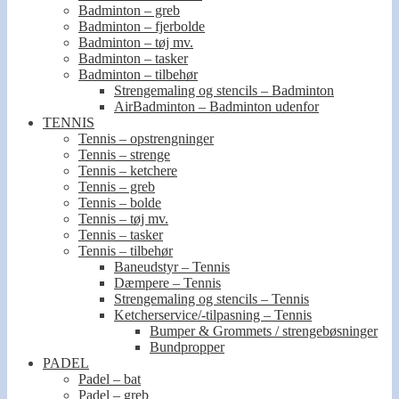
Badminton – greb
Badminton – fjerbolde
Badminton – tøj mv.
Badminton – tasker
Badminton – tilbehør
Strengemaling og stencils – Badminton
AirBadminton – Badminton udenfor
TENNIS
Tennis – opstrengninger
Tennis – strenge
Tennis – ketchere
Tennis – greb
Tennis – bolde
Tennis – tøj mv.
Tennis – tasker
Tennis – tilbehør
Baneudstyr – Tennis
Dæmpere – Tennis
Strengemaling og stencils – Tennis
Ketcherservice/-tilpasning – Tennis
Bumper & Grommets / strengebøsninger
Bundpropper
PADEL
Padel – bat
Padel – greb