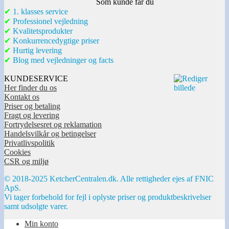
Som kunde får du
✔
1. klasses service
✔
Professionel vejledning
✔
Kvalitetsprodukter
✔
Konkurrencedygtige priser
✔
Hurtig levering
✔
Blog med vejledninger og facts
KUNDESERVICE
Her finder du os
Kontakt os
Priser og betaling
Fragt og levering
Fortrydelsesret og reklamation
Handelsvilkår og betingelser
Privatlivspolitik
Cookies
CSR og miljø
© 2018-2025 KetcherCentralen.dk. Alle rettigheder ejes af FNIC
ApS.
Vi tager forbehold for fejl i oplyste priser og produktbeskrivelser
samt udsolgte varer.
Min konto