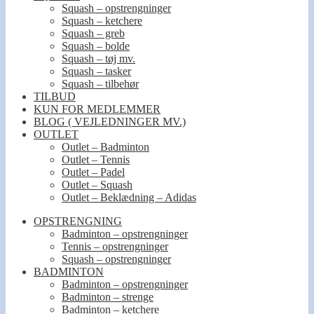
Squash – opstrengninger
Squash – ketchere
Squash – greb
Squash – bolde
Squash – tøj mv.
Squash – tasker
Squash – tilbehør
TILBUD
KUN FOR MEDLEMMER
BLOG ( VEJLEDNINGER MV.)
OUTLET
Outlet – Badminton
Outlet – Tennis
Outlet – Padel
Outlet – Squash
Outlet – Beklædning – Adidas
OPSTRENGNING
Badminton – opstrengninger
Tennis – opstrengninger
Squash – opstrengninger
BADMINTON
Badminton – opstrengninger
Badminton – strenge
Badminton – ketchere