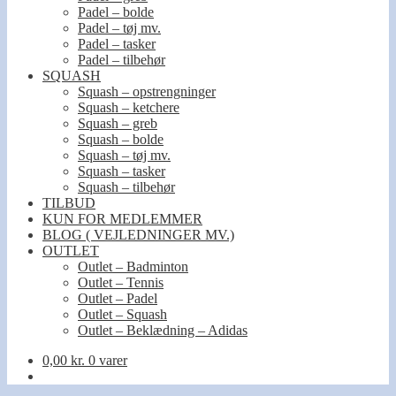
Padel – bolde
Padel – tøj mv.
Padel – tasker
Padel – tilbehør
SQUASH
Squash – opstrengninger
Squash – ketchere
Squash – greb
Squash – bolde
Squash – tøj mv.
Squash – tasker
Squash – tilbehør
TILBUD
KUN FOR MEDLEMMER
BLOG ( VEJLEDNINGER MV.)
OUTLET
Outlet – Badminton
Outlet – Tennis
Outlet – Padel
Outlet – Squash
Outlet – Beklædning – Adidas
0,00
kr.
0 varer