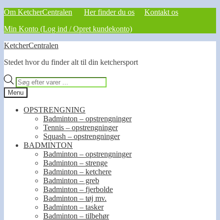
Om KetcherCentralen
Her finder du os
Kontakt os
Min Konto (Log ind / Opret kundekonto)
Spring
Spring
KetcherCentralen
til
til
Stedet hvor du finder alt til din ketchersport
navigation
indhold
Products
search
Menu
OPSTRENGNING
Badminton – opstrengninger
Tennis – opstrengninger
Squash – opstrengninger
BADMINTON
Badminton – opstrengninger
Badminton – strenge
Badminton – ketchere
Badminton – greb
Badminton – fjerbolde
Badminton – tøj mv.
Badminton – tasker
Badminton – tilbehør