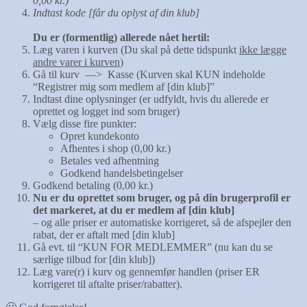
0,00 kr.)
Indtast kode [får du oplyst af din klub]
Du er (formentlig) allerede nået hertil:
Læg varen i kurven (Du skal på dette tidspunkt
ikke lægge
andre varer i kurven
)
Gå til kurv —> Kasse (Kurven skal KUN indeholde
“Registrer mig som medlem af [din klub]”
Indtast dine oplysninger (er udfyldt, hvis du allerede er
oprettet og logget ind som bruger)
Vælg disse fire punkter:
Opret kundekonto
Afhentes i shop (0,00 kr.)
Betales ved afhentning
Godkend handelsbetingelser
Godkend betaling (0,00 kr.)
Nu er du oprettet som bruger, og på din brugerprofil er
det markeret, at du er medlem af [din klub]
– og alle priser er automatiske korrigeret, så de afspejler den
rabat, der er aftalt med [din klub]
Gå evt. til “KUN FOR MEDLEMMER” (nu kan du se
særlige tilbud for [din klub])
Læg vare(r) i kurv og gennemfør handlen (priser ER
korrigeret til aftalte priser/rabatter).