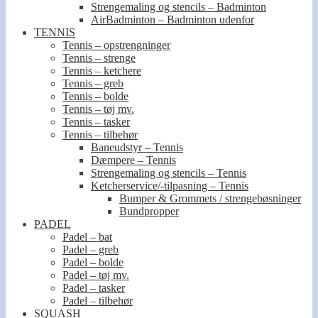
Strengemaling og stencils – Badminton
AirBadminton – Badminton udenfor
TENNIS
Tennis – opstrengninger
Tennis – strenge
Tennis – ketchere
Tennis – greb
Tennis – bolde
Tennis – tøj mv.
Tennis – tasker
Tennis – tilbehør
Baneudstyr – Tennis
Dæmpere – Tennis
Strengemaling og stencils – Tennis
Ketcherservice/-tilpasning – Tennis
Bumper & Grommets / strengebøsninger
Bundpropper
PADEL
Padel – bat
Padel – greb
Padel – bolde
Padel – tøj mv.
Padel – tasker
Padel – tilbehør
SQUASH