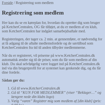
Forside
/
Registrering som medlem
Registrering som medlem
Her kan du se en køreplan for, hvordan du opretter dig som bruger
på KetcherCentralen, OG får tilføjet, at du er medlem af en klub,
som KetcherCentralen har indgået samarbejdsaftale med.
Registreringen, der tager ca. 2 min. at gennemføre, er nødvendig for
at få adgang til de aftalte medlemsfordele og de særtilbud som
KetcherCentralen fra tid til anden tilbyder medlemmerne.
Når du er registreret, vil priserne på www.KetcherCentralen.dk
automatisk ændre sig til de priser, som du får som medlem af din
klub. Du skal selvfølgelig være logget ind på KetcherCentralen.dk
ind via din brugerprofil for at systemet kan genkende dig, og du får
dine fordele.
Sådan gør du:
Gå til www.KetcherCentralen.dk
Gå til “KUN FOR MEDLEMMER” (viser “Beklager…” og
længere nede din klubs logo
)
Vælg “varen” Registrer mig som medlem af [din klub] (pris: