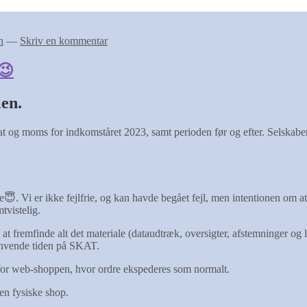
n
—
Skriv en kommentar
😉
en.
 og moms for indkomståret 2023, samt perioden før og efter. Selskabe
ke😇. Vi er ikke fejlfrie, og kan havde begået fejl, men intentionen om a
vistelig.
t fremfinde alt det materiale (dataudtræk, oversigter, afstemninger 
 anvende tiden på SKAT.
for web-shoppen, hvor ordre ekspederes som normalt.
en fysiske shop.