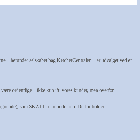
rne – herunder selskabet bag KetcherCentralen – er udvalget ved en
t være ordentlige – ikke kun ift. vores kunder, men overfor
og lignende), som SKAT har anmodet om. Derfor holder