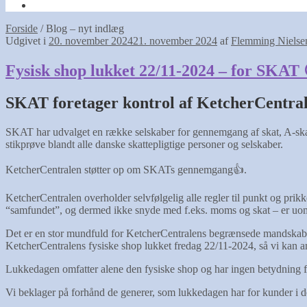
Forside
/
Blog – nyt indlæg
Udgivet i
20. november 2024
21. november 2024
af
Flemming Nielse
Fysisk shop lukket 22/11-2024 – for SKAT 
SKAT foretager kontrol af KetcherCentral
SKAT har udvalget en række selskaber for gennemgang af skat, A-skat
stikprøve blandt alle danske skattepligtige personer og selskaber.
KetcherCentralen støtter op om SKATs gennemgang👍.
KetcherCentralen overholder selvfølgelig alle regler til punkt og prik
“samfundet”, og dermed ikke snyde med f.eks. moms og skat – er uomt
Det er en stor mundfuld for KetcherCentralens begrænsede mandskab a
KetcherCentralens fysiske shop lukket fredag 22/11-2024, så vi kan
Lukkedagen omfatter alene den fysiske shop og har ingen betydning 
Vi beklager på forhånd de generer, som lukkedagen har for kunder i d