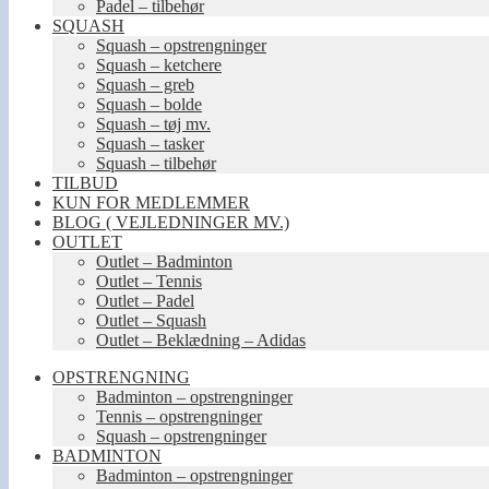
Padel – tilbehør
SQUASH
Squash – opstrengninger
Squash – ketchere
Squash – greb
Squash – bolde
Squash – tøj mv.
Squash – tasker
Squash – tilbehør
TILBUD
KUN FOR MEDLEMMER
BLOG ( VEJLEDNINGER MV.)
OUTLET
Outlet – Badminton
Outlet – Tennis
Outlet – Padel
Outlet – Squash
Outlet – Beklædning – Adidas
OPSTRENGNING
Badminton – opstrengninger
Tennis – opstrengninger
Squash – opstrengninger
BADMINTON
Badminton – opstrengninger