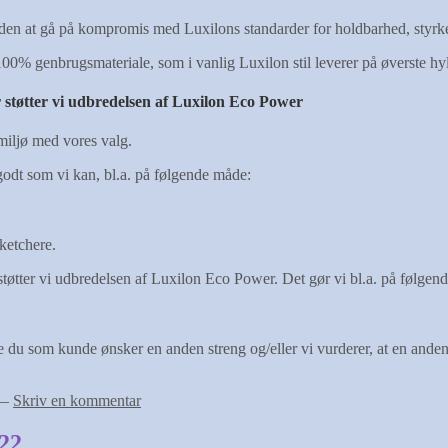
n at gå på kompromis med Luxilons standarder for holdbarhed, styrke,
 100% genbrugsmateriale, som i vanlig Luxilon stil leverer på øverste hy
r støtter vi udbredelsen af Luxilon Eco Power
 miljø med vores valg.
godt som vi kan, bl.a. på følgende måde:
 ketchere.
or støtter vi udbredelsen af Luxilon Eco Power. Det gør vi bl.a. på følge
om kunde ønsker en anden streng og/eller vi vurderer, at en anden st
—
Skriv en kommentar
22