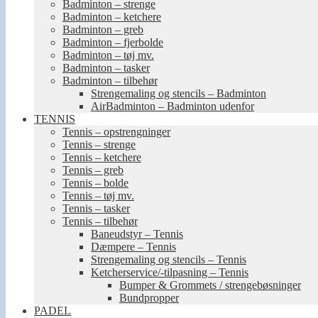
Badminton – strenge
Badminton – ketchere
Badminton – greb
Badminton – fjerbolde
Badminton – tøj mv.
Badminton – tasker
Badminton – tilbehør
Strengemaling og stencils – Badminton
AirBadminton – Badminton udenfor
TENNIS
Tennis – opstrengninger
Tennis – strenge
Tennis – ketchere
Tennis – greb
Tennis – bolde
Tennis – tøj mv.
Tennis – tasker
Tennis – tilbehør
Baneudstyr – Tennis
Dæmpere – Tennis
Strengemaling og stencils – Tennis
Ketcherservice/-tilpasning – Tennis
Bumper & Grommets / strengebøsninger
Bundpropper
PADEL