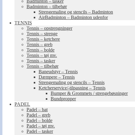
Badminton – tasker
Badminton – tilbehør
Strengemaling og stencils – Badminton
AirBadminton – Badminton udenfor
TENNIS
Tennis – opstrengninger
Tennis – strenge
Tennis – ketchere
Tennis – greb
Tennis – bolde
Tennis – tøj mv.
Tennis – tasker
Tennis – tilbehør
Baneudstyr – Tennis
Dæmpere – Tennis
Strengemaling og stencils – Tennis
Ketcherservice/-tilpasning – Tennis
Bumper & Grommets / strengebøsninger
Bundpropper
PADEL
Padel – bat
Padel – greb
Padel – bolde
Padel – tøj mv.
Padel – tasker