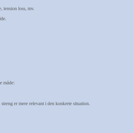
 tension loss, mv.
lde.
nde måde:
reng er mere relevant i den konkrete situation.