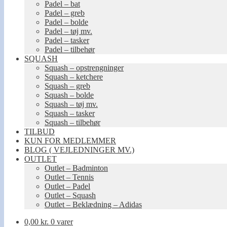
Padel – bat
Padel – greb
Padel – bolde
Padel – tøj mv.
Padel – tasker
Padel – tilbehør
SQUASH
Squash – opstrengninger
Squash – ketchere
Squash – greb
Squash – bolde
Squash – tøj mv.
Squash – tasker
Squash – tilbehør
TILBUD
KUN FOR MEDLEMMER
BLOG ( VEJLEDNINGER MV.)
OUTLET
Outlet – Badminton
Outlet – Tennis
Outlet – Padel
Outlet – Squash
Outlet – Beklædning – Adidas
0,00
kr.
0 varer