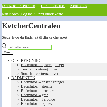
Om KetcherCentralen
Her finder du os
Kontakt os
Min Konto (Log ind / Opret kundekonto)
Spring
Spring
KetcherCentralen
til
til
navigation
indhold
Stedet hvor du finder alt til din ketchersport
Products
search
Menu
OPSTRENGNING
Badminton – opstrengninger
Tennis – opstrengninger
Squash – opstrengninger
BADMINTON
Badminton – opstrengninger
Badminton – strenge
Badminton – ketchere
Badminton – greb
Badminton – fjerbolde
Badminton – tøj mv.