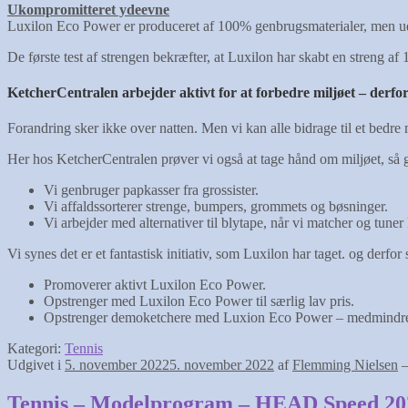
Ukompromitteret ydeevne
Luxilon Eco Power er produceret af 100% genbrugsmaterialer, men ude
De første test af strengen bekræfter, at Luxilon har skabt en streng af
KetcherCentralen arbejder aktivt for at forbedre miljøet – derfo
Forandring sker ikke over natten. Men vi kan alle bidrage til et bedre
Her hos KetcherCentralen prøver vi også at tage hånd om miljøet, så 
Vi genbruger papkasser fra grossister.
Vi affaldssorterer strenge, bumpers, grommets og bøsninger.
Vi arbejder med alternativer til blytape, når vi matcher og tuner
Vi synes det er et fantastisk initiativ, som Luxilon har taget. og derf
Promoverer aktivt Luxilon Eco Power.
Opstrenger med Luxilon Eco Power til særlig lav pris.
Opstrenger demoketchere med Luxion Eco Power – medmindre du s
Kategori:
Tennis
Udgivet i
5. november 2022
5. november 2022
af
Flemming Nielsen
Tennis – Modelprogram – HEAD Speed 20