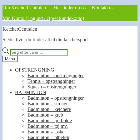
Om KetcherCentralen
Her finder du os
Kontakt os
Min Konto (Log ind / Opret kundekonto)
Spring
Spring
KetcherCentralen
til
til
Stedet hvor du finder alt til din ketchersport
navigation
indhold
Products
search
Menu
OPSTRENGNING
Badminton – opstrengninger
Tennis – opstrengninger
Squash – opstrengninger
BADMINTON
Badminton – opstrengninger
Badminton – strenge
Badminton – ketchere
Badminton – greb
Badminton – fjerbolde
Badminton – tøj mv.
Badminton – tasker
Badminton – tilbehør