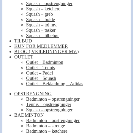
Squash – opstrengninger
Squash – ketchere
Squash – greb
Squash – bolde
Squash – tøj mv.
Squash – tasker
Squash – tilbehør
TILBUD
KUN FOR MEDLEMMER
BLOG ( VEJLEDNINGER MV.)
OUTLET
Outlet – Badminton
Outlet – Tennis
Outlet – Padel
Outlet – Squash
Outlet – Beklædning – Adidas
OPSTRENGNING
Badminton – opstrengninger
Tennis – opstrengninger
Squash – opstrengninger
BADMINTON
Badminton – opstrengninger
Badminton – strenge
Badminton – ketchere