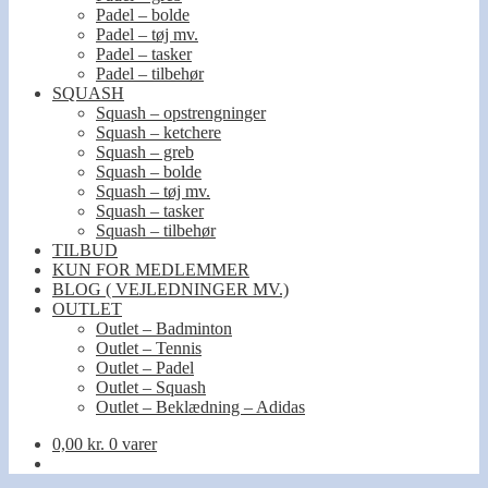
Padel – bolde
Padel – tøj mv.
Padel – tasker
Padel – tilbehør
SQUASH
Squash – opstrengninger
Squash – ketchere
Squash – greb
Squash – bolde
Squash – tøj mv.
Squash – tasker
Squash – tilbehør
TILBUD
KUN FOR MEDLEMMER
BLOG ( VEJLEDNINGER MV.)
OUTLET
Outlet – Badminton
Outlet – Tennis
Outlet – Padel
Outlet – Squash
Outlet – Beklædning – Adidas
0,00
kr.
0 varer