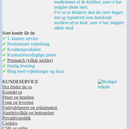
medlemmer af de klubber, som vi har
indgået aftale med.
For at se klubpris skal du være logget
ind og registreret som betalende
medlem af en klub, som vi har indgået
aftale med.
Som kunde får du
✔
1. klasses service
✔
Professionel vejledning
✔
Kvalitetsprodukter
✔
Konkurrencedygtige priser
✔
Prismatch (vilkår gælder)
✔
Hurtig levering
✔
Blog med vejledninger og facts
KUNDESERVICE
Her finder du os
Kontakt os
Priser og betaling
Fragt og levering
Fortrydelsesret og reklamation
Handelsvilkår og betingelser
Privatlivspolitik
Cookies
CSR og miljø