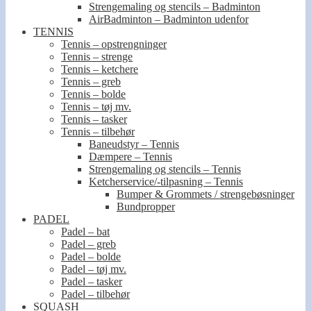
Strengemaling og stencils – Badminton
AirBadminton – Badminton udenfor
TENNIS
Tennis – opstrengninger
Tennis – strenge
Tennis – ketchere
Tennis – greb
Tennis – bolde
Tennis – tøj mv.
Tennis – tasker
Tennis – tilbehør
Baneudstyr – Tennis
Dæmpere – Tennis
Strengemaling og stencils – Tennis
Ketcherservice/-tilpasning – Tennis
Bumper & Grommets / strengebøsninger
Bundpropper
PADEL
Padel – bat
Padel – greb
Padel – bolde
Padel – tøj mv.
Padel – tasker
Padel – tilbehør
SQUASH