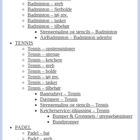
Badminton – greb
Badminton – fjerbolde
Badminton – tøj mv.
Badminton – tasker
Badminton – tilbehør
Strengemaling og stencils – Badminton
AirBadminton – Badminton udenfor
TENNIS
Tennis – opstrengninger
Tennis – strenge
Tennis – ketchere
Tennis – greb
Tennis – bolde
Tennis – tøj mv.
Tennis – tasker
Tennis – tilbehør
Baneudstyr – Tennis
Dæmpere – Tennis
Strengemaling og stencils – Tennis
Ketcherservice/-tilpasning – Tennis
Bumper & Grommets / strengebøsninger
Bundpropper
PADEL
Padel – bat
Padel – greb